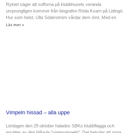
Ryktet säger att sofforna på klubbhusets veranda
ursprungligen kommer från biografen Röda Kvarn på Lidingö.
Hur som helst, Ulla Söderström vårdar dem ömt. Med en
Läs mer »
Vimpeln hissad – alla uppe
Lördagen den 29 oktober halades SBKs klubbflagga och
ersätter av den blågula ”vintervimpeln”. Det betyder att sista