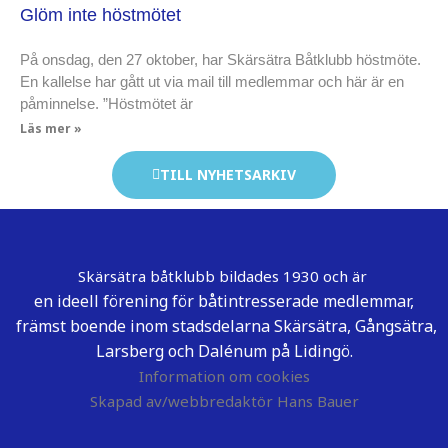
Glöm inte höstmötet
På onsdag, den 27 oktober, har Skärsätra Båtklubb höstmöte.
En kallelse har gått ut via mail till medlemmar och här är en
påminnelse. ”Höstmötet är
Läs mer »
TILL NYHETSARKIV
Skärsätra båtklubb bildades 1930 och är
en ideell förening för båtintresserade medlemmar,
främst boende inom stadsdelarna Skärsätra, Gångsätra,
Larsberg och Dalénum på Lidingö.
Information om cookies
Skapad av/webbredaktör Hans Bauer