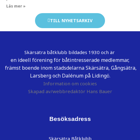
Läs mer »
TILL NYHETSARKIV
Skärsätra båtklubb bildades 1930 och är
en ideell förening för båtintresserade medlemmar,
främst boende inom stadsdelarna Skärsätra, Gångsätra,
Larsberg och Dalénum på Lidingö.
Information om cookies
Skapad av/webbredaktör Hans Bauer
Besöksadress
Skärsätra Båtklubb