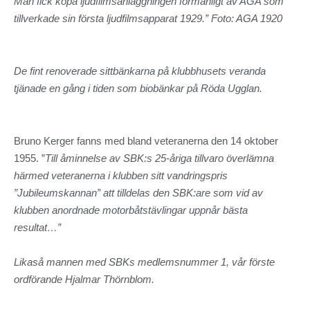
Man fick köpa ljudfilmsanläggningen förmånligt av AGA som
tillverkade sin första ljudfilmsapparat 1929.” Foto: AGA 1920
De fint renoverade sittbänkarna på klubbhusets veranda
tjänade en gång i tiden som biobänkar på Röda Ugglan.
Bruno Kerger fanns med bland veteranerna den 14 oktober
1955. ”
Till åminnelse av SBK:s 25-åriga tillvaro överlämna
härmed veteranerna i klubben sitt vandringspris
”Jubileumskannan” att tilldelas den SBK:are som vid av
klubben anordnade motorbåtstävlingar uppnår bästa
resultat…”
Likaså mannen med SBKs medlemsnummer 1, vår förste
ordförande Hjalmar Thörnblom.