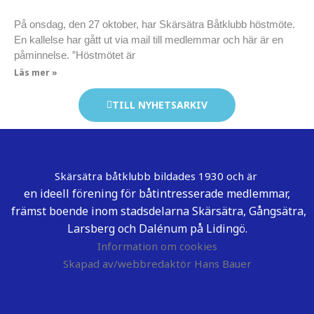
På onsdag, den 27 oktober, har Skärsätra Båtklubb höstmöte.
En kallelse har gått ut via mail till medlemmar och här är en
påminnelse. ”Höstmötet är
Läs mer »
TILL NYHETSARKIV
Skärsätra båtklubb bildades 1930 och är
en ideell förening för båtintresserade medlemmar,
främst boende inom stadsdelarna Skärsätra, Gångsätra,
Larsberg och Dalénum på Lidingö.
Information om cookies
Skapad av/webbredaktör Hans Bauer