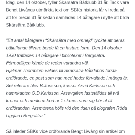
Idag, den 14 oktober, fyller Skärsätra Båtklubb 91 år. Tack vare
Bengt Liwångs utmärkta text om SBKs historia får vi reda på
att för precis 91 år sedan samlades 14 båtägare i syfte att bilda
Skärsätra Båtklubb.
”
Ett antal b
å
t
ä
gare i
“
Sk
ä
rs
ä
tra med omnejd
”
tyckte att deras
b
å
tluffande tillvaro borde f
å
en fastare form. Den 14 oktober
1930 tr
ä
ffades 14 b
å
t
ä
gare i biblioteket i Bergs
ä
tra.
F
ö
rmodligen k
ä
nde de redan varandra v
ä
l.
Hjalmar Th
ö
rnblom valdes till Sk
ä
rs
ä
tra B
å
tklubbs f
ö
rsta
ordf
ö
rande, en post som han med heder f
ö
rvaltade i m
å
nga
å
r.
Sekreterare blev B.Jonsson, kass
ö
r Arvid Karlsson och
hamnkapten O.D.Karlsson.
Å
rsavgiften fastst
ä
lldes till tv
å
kronor och medlemskort nr 1 skrevs som sig b
ö
r ut till
ordf
ö
randen.
Å
rsm
ö
tena h
ö
lls vid den tiden p
å
biografen R
ö
da
Ugglan i Bergs
ä
tra.
”
Så inleder SBKs vice ordförande Bengt Liwång sin artikel om