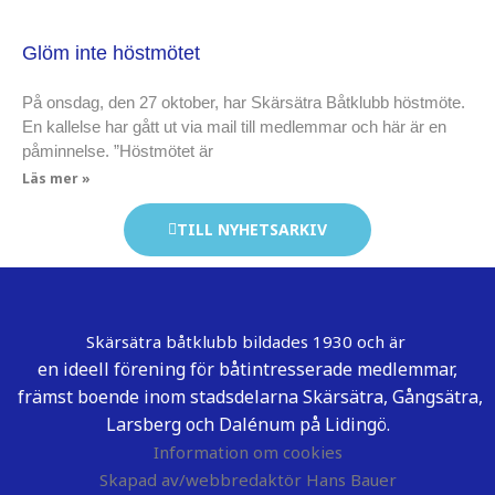
Glöm inte höstmötet
På onsdag, den 27 oktober, har Skärsätra Båtklubb höstmöte.
En kallelse har gått ut via mail till medlemmar och här är en
påminnelse. ”Höstmötet är
Läs mer »
TILL NYHETSARKIV
Skärsätra båtklubb bildades 1930 och är
en ideell förening för båtintresserade medlemmar,
främst boende inom stadsdelarna Skärsätra, Gångsätra,
Larsberg och Dalénum på Lidingö.
Information om cookies
Skapad av/webbredaktör Hans Bauer