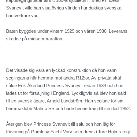
kappseglingsbåtar till sitt 100-årsjubileum”. Med Princess
Svanevit ville han visa övriga världen hur duktiga svenska
hantverkare var.
Båten byggdes under vintern 1929 och våren 1930. Leverans
skedde på midsommarafton.
Det visade sig vara en lyckad konstruktion då hon vann
seglingarna här hemma mot andra R12:or. Av privata skäl
sålde Erik Åkerlund Princess Svanevit redan 1934 och hon
lades ut för försäljning i England. Lyckligtvis så blev hon såld
till en svensk ägare, Arnold Lundström. Han seglade för sin
hemmaklubb Malmö SS och hade henne fram till sin död 1952.
Återigen blev Princess Svanevit till salu och hon låg för
förvaring på Gamleby Yacht Varv som drevs i Tore Holms regi.