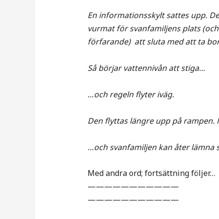
En informationsskylt sattes upp. Det
vurmat för svanfamiljens plats (oc
förfarande) att sluta med att ta bo
Så börjar vattennivån att stiga…
…och regeln flyter iväg.
Den flyttas längre upp på rampen.
…och svanfamiljen kan åter lämna s
Med andra ord; fortsättning följer…
———————————
———————————