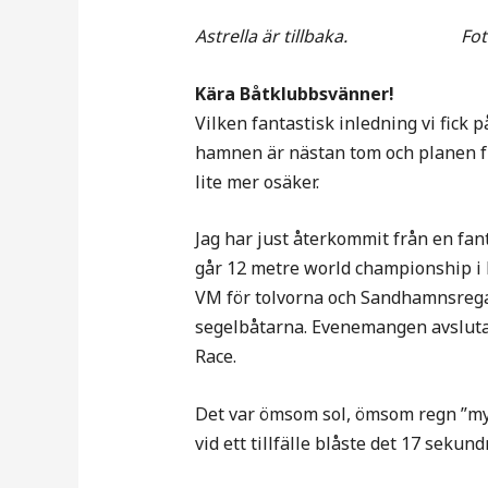
Astrella är tillbaka. Foto:
Kära Båtklubbsvänner!
Vilken fantastisk inledning vi fic
hamnen är nästan tom och planen ful
lite mer osäker.
Jag har just återkommit från en fan
går 12 metre world championship i H
VM för tolvorna och Sandhamnsrega
segelbåtarna. Evenemangen avsluta
Race.
Det var ömsom sol, ömsom regn ”my
vid ett tillfälle blåste det 17 seku