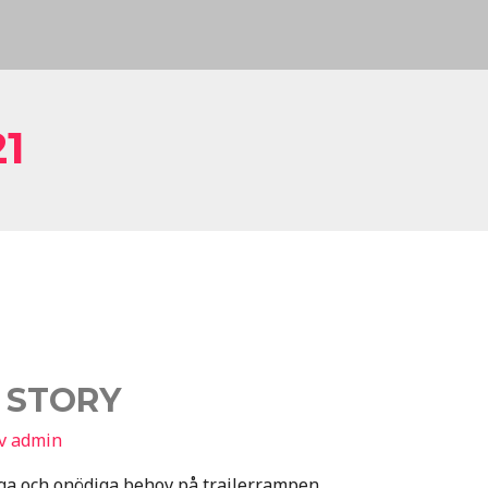
1
 STORY
v
admin
ga och onödiga behov på trailerrampen