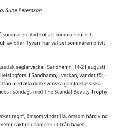
 Sune Petersson
k på sommaren. Vad kul att komma hem och
l av bilar. Tyvärr har väl sensommaren blivit
tastisk seglarvecka i Sandhamn. 14-21 augusti
elsingfors. I Sandhamn, i veckan, var det för -
ttan med alla dom svenska gamla klassiska
des i söndags med The Scandal Beauty Trophy
cket regn”, ömsom vindstilla, ömsom hård vind
ndmeter rakt in i hamnen utifrån havet.