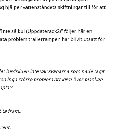
g hjälper vattenståndets skiftningar till för att
 ”Inte så kul (Uppdateradx2)” följer här en
kata problem trailerrampen har blivit utsatt för
 det bevisligen inte var svanarna som hade tagit
en inga större problem att kliva över plankan
oplats.
t ta fram…
rent.