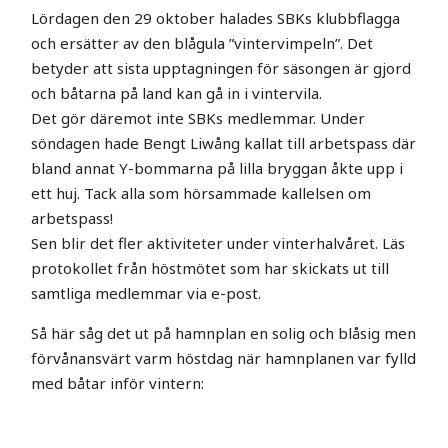
Lördagen den 29 oktober halades SBKs klubbflagga
och ersätter av den blågula ”vintervimpeln”. Det
betyder att sista upptagningen för säsongen är gjord
och båtarna på land kan gå in i vintervila.
Det gör däremot inte SBKs medlemmar. Under
söndagen hade Bengt Liwång kallat till arbetspass där
bland annat Y-bommarna på lilla bryggan åkte upp i
ett huj. Tack alla som hörsammade kallelsen om
arbetspass!
Sen blir det fler aktiviteter under vinterhalvåret. Läs
protokollet från höstmötet som har skickats ut till
samtliga medlemmar via e-post.
Så här såg det ut på hamnplan en solig och blåsig men
förvånansvärt varm höstdag när hamnplanen var fylld
med båtar inför vintern: