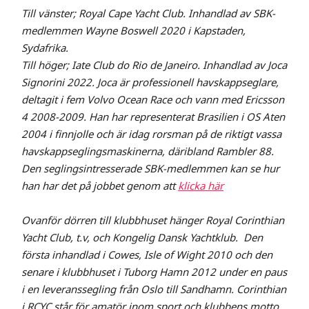
Till vänster; Royal Cape Yacht Club. Inhandlad av SBK-
medlemmen Wayne Boswell 2020 i Kapstaden,
Sydafrika.
Till höger; Iate Club do Rio de Janeiro. Inhandlad av Joca
Signorini 2022. Joca är professionell havskappseglare,
deltagit i fem Volvo Ocean Race och vann med Ericsson
4 2008-2009. Han har representerat Brasilien i OS Aten
2004 i finnjolle och är idag rorsman på de riktigt vassa
havskappseglingsmaskinerna, däribland Rambler 88.
Den seglingsintresserade SBK-medlemmen kan se hur
han har det på jobbet genom att
klicka här
Ovanför dörren till klubbhuset hänger Royal Corinthian
Yacht Club, t.v, och Kongelig Dansk Yachtklub. Den
första inhandlad i Cowes, Isle of Wight 2010 och den
senare i klubbhuset i Tuborg Hamn 2012 under en paus
i en leveranssegling från Oslo till Sandhamn. Corinthian
i RCYC står för amatör inom sport och klubbens motto