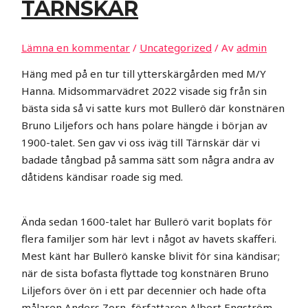
TÄRNSKÄR
Lämna en kommentar
/
Uncategorized
/ Av
admin
Häng med på en tur till ytterskärgården med M/Y
Hanna. Midsommarvädret 2022 visade sig från sin
bästa sida så vi satte kurs mot Bullerö där konstnären
Bruno Liljefors och hans polare hängde i början av
1900-talet. Sen gav vi oss iväg till Tärnskär där vi
badade tångbad på samma sätt som några andra av
dåtidens kändisar roade sig med.
Ända sedan 1600-talet har Bullerö varit boplats för
flera familjer som här levt i något av havets skafferi.
Mest känt har Bullerö kanske blivit för sina kändisar;
när de sista bofasta flyttade tog konstnären Bruno
Liljefors över ön i ett par decennier och hade ofta
målaren Anders Zorn, författaren Albert Engström