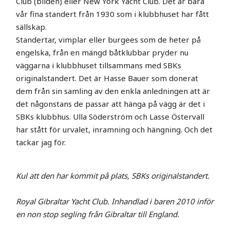
Club (bilden) eller New York Yacht Club. Det är bara
vår fina standert från 1930 som i klubbhuset har fått
sällskap.
Standertar, vimplar eller burgees som de heter på
engelska, från en mängd båtklubbar pryder nu
väggarna i klubbhuset tillsammans med SBKs
originalstandert. Det är Hasse Bauer som donerat
dem från sin samling av den enkla anledningen att är
det någonstans de passar att hänga på vägg är det i
SBKs klubbhus. Ulla Söderström och Lasse Östervall
har stått för urvalet, inramning och hängning. Och det
tackar jag för.
Kul att den har kommit på plats, SBKs originalstandert.
Royal Gibraltar Yacht Club. Inhandlad i baren 2010 inför
en non stop segling från Gibraltar till England.