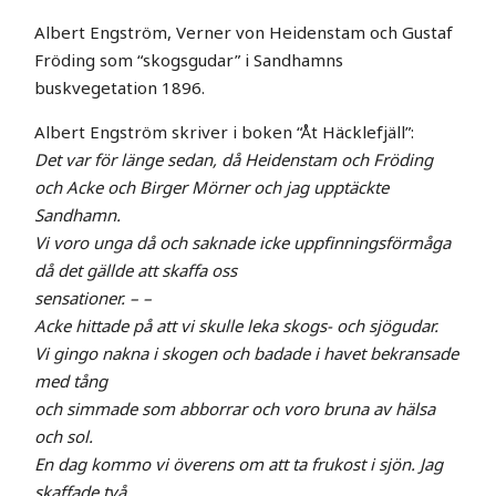
Albert Engström, Verner von Heidenstam
och Gustaf
Fröding som “skogsgudar” i
Sandhamns
buskvegetation 1896.
Albert Engström skriver i boken “Åt Häcklefjäll”:
Det var för länge sedan, då Heidenstam och Fröding
och Acke
och Birger Mörner och jag upptäckte
Sandhamn.
Vi voro unga då
och saknade icke uppfinningsförmåga
då det gällde att skaffa oss
sensationer. – –
Acke hittade på att vi skulle leka skogs- och sjögudar.
Vi gingo nakna i skogen och badade i havet bekransade
med tång
och simmade som abborrar och voro bruna av hälsa
och sol.
En dag kommo vi överens om att ta frukost i sjön. Jag
skaffade två